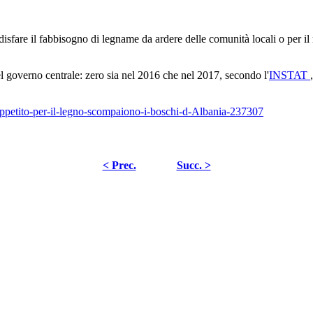
ddisfare il fabbisogno di legname da ardere delle comunità locali o per il
del governo centrale: zero sia nel 2016 che nel 2017, secondo l'
INSTAT
ppetito-per-il-legno-scompaiono-i-boschi-d-Albania-237307
< Prec.
Succ. >