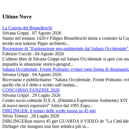
Ultime Nove
La Cupola del Brunelleschi
Silvana Grippi
.
07 Agosto 2026
Siamo nel lontano 1420 e Filippo Brunelleschi inizia a costruire la Cup
invido non lodasse Pippo architetto...
Recensione di "Esplorazione geo-ambientale dal Sahara Occidentale" 
Fabrizio Cucchi
.
04 Agosto 2026
L'ultimo libro di Silvana Grippi sul Sahara Occidentale si apre con una 
inquadra la situazione storico-geograf...
Sahara Occidentale, Fronte Polisario: evitare ogni forma di disumani
Silvana Grippi
.
04 Agosto 2026
Riceviamo e pubblichiamo: "Sahara Occidentale, Fronte Polisario: evit
quello che si è detto e scritto sull’ondata...
CONCORSO FANZINE 2026
Silvana Grippi
.
29 Luglio 2026
Centro socio-culturale D.E.A. (Didattica Espressione Ambiente) XI
di nuovi mezzi espressivi” Attivo dal 1995 Espo...
DIRLINGER: il tempo delle scelte suona su 45 giri
Silvio Terenzi
.
28 Luglio 2026
DIRLINGERun nuovo 45 giri GUARDA il VIDEO de "La Città Ideale" Es
Dirlinger che inaugura una fase artistica più in...