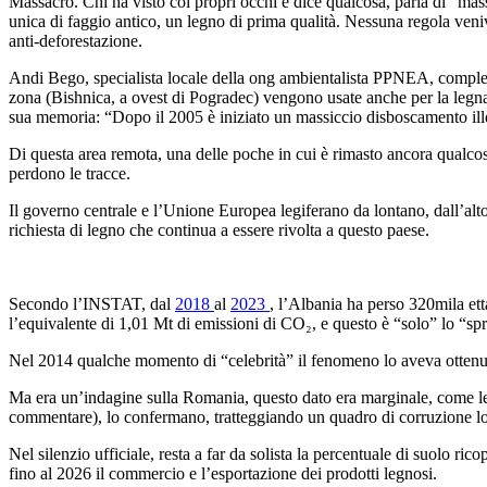
Massacro. Chi ha visto coi propri occhi e dice qualcosa, parla di “mas
unica di faggio antico, un legno di prima qualità. Nessuna regola ven
anti-deforestazione.
Andi Bego, specialista locale della ong ambientalista PPNEA, complet
zona (Bishnica, a ovest di Pogradec) vengono usate anche per la legna 
sua memoria: “Dopo il 2005 è iniziato un massiccio disboscamento ille
Di questa area remota, una delle poche in cui è rimasto ancora qualcosa,
perdono le tracce.
Il governo centrale e l’Unione Europea legiferano da lontano, dall’alto
richiesta di legno che continua a essere rivolta a questo paese.
Secondo l’INSTAT, dal
2018
al
2023
, l’Albania ha perso 320mila ett
l’equivalente di 1,01 Mt di emissioni di CO₂, e questo è “solo” lo “spri
Nel 2014 qualche momento di “celebrità” il fenomeno lo aveva ottenuto
Ma era un’indagine sulla Romania, questo dato era marginale, come le ar
commentare), lo confermano, tratteggiando un quadro di corruzione locale
Nel silenzio ufficiale, resta a far da solista la percentuale di suolo r
fino al 2026 il commercio e l’esportazione dei prodotti legnosi.