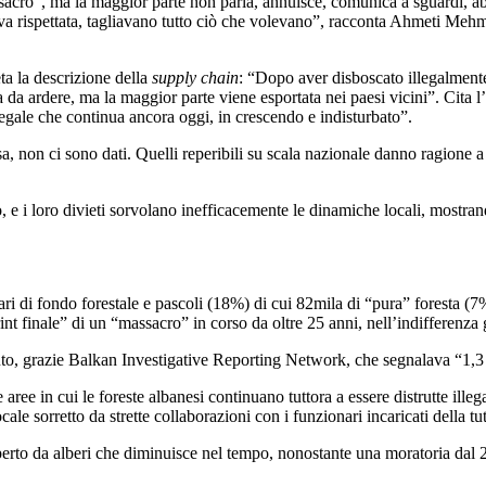
sacro”, ma la maggior parte non parla, annuisce, comunica a sguardi, ab
iva rispettata, tagliavano tutto ciò che volevano”, racconta Ahmeti Meh
a la descrizione della
supply chain
: “Dopo aver disboscato illegalmente,
da ardere, ma la maggior parte viene esportata nei paesi vicini”. Cita l
gale che continua ancora oggi, in crescendo e indisturbato”.
 non ci sono dati. Quelli reperibili su scala nazionale danno ragione a B
, e i loro divieti sorvolano inefficacemente le dinamiche locali, mostran
ari di fondo forestale e pascoli (18%) di cui 82mila di “pura” foresta (
nt finale” di un “massacro” in corso da oltre 25 anni, nell’indifferenza g
, grazie Balkan Investigative Reporting Network, che segnalava “1,3 mil
ee in cui le foreste albanesi continuano tuttora a essere distrutte illega
 sorretto da strette collaborazioni con i funzionari incaricati della tute
icoperto da alberi che diminuisce nel tempo, nonostante una moratoria dal 