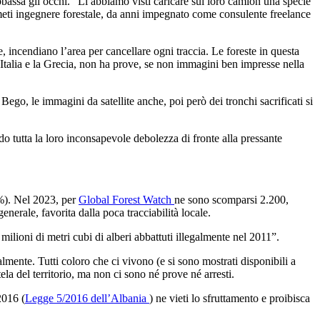
bassa gli occhi. “Li abbiamo visti caricare sui loro camion una specie
meti ingegnere forestale, da anni impegnato come consulente freelance
 incendiano l’area per cancellare ogni traccia. Le foreste in questa
’Italia e la Grecia, non ha prove, se non immagini ben impresse nella
ego, le immagini da satellite anche, poi però dei tronchi sacrificati si
do tutta la loro inconsapevole debolezza di fronte alla pressante
7%). Nel 2023, per
Global Forest Watch
ne sono scomparsi 2.200,
enerale, favorita dalla poca tracciabilità locale.
ioni di metri cubi di alberi abbattuti illegalmente nel 2011”.
lmente. Tutti coloro che ci vivono (e si sono mostrati disponibili a
la del territorio, ma non ci sono né prove né arresti.
2016 (
Legge 5/2016 dell’Albania
) ne vieti lo sfruttamento e proibisca