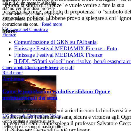
Da piu di un mese in Albania
"ignora la storia di Firenze" e vuole venire a fare la sua
stanno verificandosi proteste
passeggiata come "simbolo di prepotenza" o "simbolo del
anche violente, contro il governo
sua scalata politica". Ebbene provo a spiegare a chi "igno
di Edi Rama sia contro la
i...
corruzione sia cont...
Read more
More:
Comunicazione di GKN su l'Albania
Finissage Festival MEDIAMIX Firenze - Foto
Finissage Festival MEDIAMIX Firenze
Il DDL “Sfratti veloci” non risolve, bensì esaspera cr
abitativa e problemi sociali
Cinema nel Chiostro a Firenze
Read more
Ambiente
Come le popolazioni evolutive sfidano Ogm e
multinazionali dei semi
I miscugli evolutivi di semi arricchiscono la biodiversità e
L'Odissea di Christopher Nolan
rappresentano l'alternativa sana, sicura e virtuosa agli Ogm
Sono andata a vedere questa
brevetti sui semi: come spiega il professor Salvatore Cecca
pellicola e ne sono rimasta molto
di Salvatore Ceccarelli – già professor...