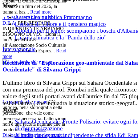
colpita. L’Odissea di Christopher
More:
Nolan è un film del 2026, la
trama si bas...
Read more
Assemblea pubblica Pratomagno
5 X MILLE AL CENTRO
D,E,A,
PER RESTARE
L'eolico di Villore e il pensiero magico
INDIPENDENTE ABBIAMO
Appetito per il legno: scompaiono i boschi d'Albani
BISOGNO DI VOI Dona il
La crisi climatica e la "Panda dello zio"
tuo 5 per MILLE
all’Associazione Socio Culturale
Internazionale
D.E.A. (Didattica Espres...
Read
more
Recensione di "Esplorazione geo-ambientale dal Sah
Occidentale" di Silvana Grippi
L'ultimo libro di Silvana Grippi sul Sahara Occidentale si
con una premessa del prof. Rombai nella quale riconosce 
valore degli studi portati avanti dall'autrice fin dal '75 (do
Lo sguardo che rimane
C’è
tesi di laurea), che inquadra la situazione storico-geograf..
un’idea, nella storiografia della
More:
percezione, che vale come
premessa necessaria: l’attenzione
Sahara Occidentale, Fronte Polisario: evitare ogni f
non è una facoltà naturale che la
di disumanizzazione
modernit...
Read more
Albania, la deputata indipendente che sfida Edi Ra
Dialoghi mediterranei comunica