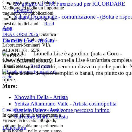
Con questo numero Dialoghi
26 giugno al CPA Firenze sud per RICORDARE
Mediterranei taglia un importante
Genova
traguardo, 80 pubblicazioni
Sahara Occidentale - comunicazione - (Botta e rispos
puntualmente in rete ogni due
mesi da tredici anni....
Read
Arte
more
DEA CORSI 2026
Didattica-
Espressione-Ambiente Corsi-
Lionella Lise - Artista
Laboratori-Seminari VIA
ALFANI 16r . 65/R -
Lionella Lise è agordina (nata a Goro -
FIRENZE
Belluno) Leonella Lise è un'artista completa
WWW.DEAPRESS.COM
descrivere questi quadri, servono davvero poche parole.
Email redaz...
Read more
si tratta affatto di opere semplici o banali, ma piuttosto qu
opere...
More:
Xhovalin Delia - Artista
Yelitza Altamirano Valle - Artista cosmopolita
Daniele Falco - Arte come percorso intimo
Cooling poverty: morire di caldo
In questi giorni la temperatura a
Salvatore Marti - Artista
Firenze ha toccato i 40 gradi,
tutti noi lo abbiamo sperimentato
Letteratura
sulla nostra... pelle, e non siamo