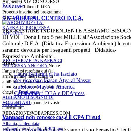
Ambiente) XIV CONCORSO
Editoriale
FANZINE Libera l’iDEA
Progetto inserito nel programma
di ric...
Read more
5 X MILLE AL CENTRO D,E,A,
PER RESTARE INDIPENDENTE ABBIAMO BISOG
DI VOI Dona il tuo 5 per MILLE all’Associazione Soci
Culturale D.E.A. (Didattica Espressione Ambiente) le entr
saranno devolute per i seguenti progetti Didattica-
Espressione-Ambiente...
ARCHIVIOZETA: KAFKA CI
More:
PROCESSA ANCORA
Non è
l’aria a farsi rarefatta qui (si
Laura Bettarini ci ha lasciato
arriva a mille metri scarsi di
Per ricordare Hasan Atya al Nassar
altitudine…) ma l’atmosfera
Luloloko Mays in America
emotiva. Percorrere la statale 65
che si ...
Read more
Collaboratori DEA e DEApress
ABBIAMO BISOGNO DI
VOLONTARI
mandate i vostri
Cronache
curriculum a
REDAZIONE@DEAPRESS.COM
Vannacci non conosce cos,è il CPA Fi sud
Read more
Albania, la deputata
indipendente che sfida Edi Rama
Egregio provocatore, perché siamo il suo bersaglio? lei f