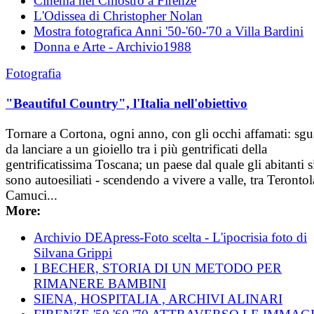
Cinema nel Chiostro a Firenze
L'Odissea di Christopher Nolan
Mostra fotografica Anni '50-'60-'70 a Villa Bardini
Donna e Arte - Archivio1988
Fotografia
"Beautiful Country", l'Italia nell'obiettivo
Tornare a Cortona, ogni anno, con gli occhi affamati: sgu
da lanciare a un gioiello tra i più gentrificati della
gentrificatissima Toscana; un paese dal quale gli abitanti s
sono autoesiliati - scendendo a vivere a valle, tra Terontol
Camuci...
More:
Archivio DEApress-Foto scelta - L'ipocrisia foto di
Silvana Grippi
I BECHER, STORIA DI UN METODO PER
RIMANERE BAMBINI
SIENA, HOSPITALIA , ARCHIVI ALINARI