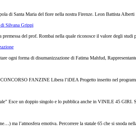
ola di Santa Maria del fiore nella nostra Firenze. Leon Battista Alberti 
di Silvana Grippi
premessa del prof. Rombai nella quale riconosce il valore degli studi port
zzazione
are ogni forma di disumanizzazione di Fatima Mahfud, Rappresentante de
V CONCORSO FANZINE Libera l’iDEA Progetto inserito nel programma d
ce un doppio singolo e lo pubblica anche in VINILE 45 GIRI. Sono “L
tudine…) ma l’atmosfera emotiva. Percorrere la statale 65 che si snoda nella