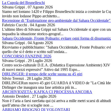
La Cupola del Brunelleschi
Silvana Grippi
.
07 Agosto 2026
Siamo nel lontano 1420 e Filippo Brunelleschi inizia a costruire la Cup
invido non lodasse Pippo architetto...
Recensione di "Esplorazione geo-ambientale dal Sahara Occidentale" 
Fabrizio Cucchi
.
04 Agosto 2026
L'ultimo libro di Silvana Grippi sul Sahara Occidentale si apre con una 
inquadra la situazione storico-geograf...
Sahara Occidentale, Fronte Polisario: evitare ogni forma di disumani
Silvana Grippi
.
04 Agosto 2026
Riceviamo e pubblichiamo: "Sahara Occidentale, Fronte Polisario: evit
quello che si è detto e scritto sull’ondata...
CONCORSO FANZINE 2026
Silvana Grippi
.
29 Luglio 2026
Centro socio-culturale D.E.A. (Didattica Espressione Ambiente) XI
di nuovi mezzi espressivi” Attivo dal 1995 Espo...
DIRLINGER: il tempo delle scelte suona su 45 giri
Silvio Terenzi
.
28 Luglio 2026
DIRLINGERun nuovo 45 giri GUARDA il VIDEO de "La Città Ideale" Es
Dirlinger che inaugura una fase artistica più in...
ARCHIVIOZETA: KAFKA CI PROCESSA ANCORA
Antonio Desideri
.
27 Luglio 2026
Non è l’aria a farsi rarefatta qui (si arriva a mille metri scarsi di alti
quell’attesa che si scioglie non ...
ABBIAMO BISOGNO DI VOLONTARI