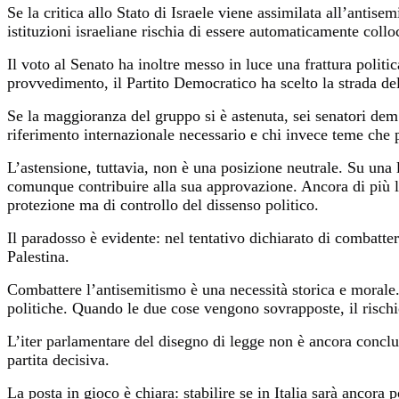
Se la critica allo Stato di Israele viene assimilata all’anti
istituzioni israeliane rischia di essere automaticamente collo
Il voto al Senato ha inoltre messo in luce una frattura polit
provvedimento, il Partito Democratico ha scelto la strada d
Se la maggioranza del gruppo si è astenuta, sei senatori dem 
riferimento internazionale necessario e chi invece teme che p
L’astensione, tuttavia, non è una posizione neutrale. Su una l
comunque contribuire alla sua approvazione. Ancora di più 
protezione ma di controllo del dissenso politico.
Il paradosso è evidente: nel tentativo dichiarato di combatter
Palestina.
Combattere l’antisemitismo è una necessità storica e morale.
politiche. Quando le due cose vengono sovrapposte, il rischio
L’iter parlamentare del disegno di legge non è ancora conclus
partita decisiva.
La posta in gioco è chiara: stabilire se in Italia sarà ancora 