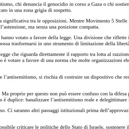
semitismo, chi denuncia il genocidio in corso a Gaza o chi sost
cato in una zona grigia di sospetto.
ica significativa tra le opposizioni. Mentre Movimento 5 Stelle
ell’astensione, ma senza una posizione compatta.
hanno votato a favore della legge. Una divisione che riflette i
ossa trasformarsi in uno strumento di limitazione della libert
egge che riguarda direttamente il rapporto tra lotta al razzismo
lo è votare a favore di una norma che molte organizzazioni e
e l’antisemitismo, si rischia di costruire un dispositivo che re
 Ma proprio per questo non può essere confuso con la difesa po
 è duplice: banalizzare l’antisemitismo reale e delegittimare 
o. Ci saranno altri passaggi istituzionali prima dell’approvazi
possibile criticare le politiche dello Stato di Israele, sostenere