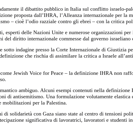
amente il dibattito pubblico in Italia sul conflitto israelo-pal
izione proposta dall’IHRA, l’Alleanza internazionale per la m
mo – cioè l’odio razziale contro gli ebrei – con la critica polit
sti, esperti delle Nazioni Unite e numerose organizzazioni per
i del diritto internazionale commesse dal governo israeliano o
e sotto indagine presso la Corte Internazionale di Giustizia per
definizione che rischia di assimilare la critica a Israele all’a
 come Jewish Voice for Peace – la definizione IHRA non raffor
so.
semantico ambiguo. Alcuni esempi contenuti nella definizione 
oni di antisemitismo. Una formulazione volutamente elastica c
e mobilitazioni per la Palestina.
di solidarietà con Gaza siano state al centro di tensioni politi
cipazione significativa di lavoratrici, lavoratori e studenti 