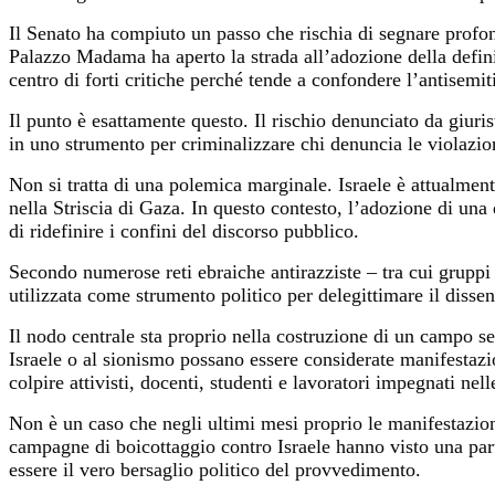
Il Senato ha compiuto un passo che rischia di segnare profond
Palazzo Madama ha aperto la strada all’adozione della defin
centro di forti critiche perché tende a confondere l’antisemitis
Il punto è esattamente questo. Il rischio denunciato da giuri
in uno strumento per criminalizzare chi denuncia le violazion
Non si tratta di una polemica marginale. Israele è attualment
nella Striscia di Gaza. In questo contesto, l’adozione di una 
di ridefinire i confini del discorso pubblico.
Secondo numerose reti ebraiche antirazziste – tra cui gruppi
utilizzata come strumento politico per delegittimare il dissen
Il nodo centrale sta proprio nella costruzione di un campo 
Israele o al sionismo possano essere considerate manifestazi
colpire attivisti, docenti, studenti e lavoratori impegnati nell
Non è un caso che negli ultimi mesi proprio le manifestazioni 
campagne di boicottaggio contro Israele hanno visto una parte
essere il vero bersaglio politico del provvedimento.