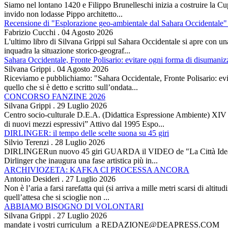
Siamo nel lontano 1420 e Filippo Brunelleschi inizia a costruire la Cup
invido non lodasse Pippo architetto...
Recensione di "Esplorazione geo-ambientale dal Sahara Occidentale" 
Fabrizio Cucchi
.
04 Agosto 2026
L'ultimo libro di Silvana Grippi sul Sahara Occidentale si apre con una 
inquadra la situazione storico-geograf...
Sahara Occidentale, Fronte Polisario: evitare ogni forma di disumani
Silvana Grippi
.
04 Agosto 2026
Riceviamo e pubblichiamo: "Sahara Occidentale, Fronte Polisario: evit
quello che si è detto e scritto sull’ondata...
CONCORSO FANZINE 2026
Silvana Grippi
.
29 Luglio 2026
Centro socio-culturale D.E.A. (Didattica Espressione Ambiente) XI
di nuovi mezzi espressivi” Attivo dal 1995 Espo...
DIRLINGER: il tempo delle scelte suona su 45 giri
Silvio Terenzi
.
28 Luglio 2026
DIRLINGERun nuovo 45 giri GUARDA il VIDEO de "La Città Ideale" Es
Dirlinger che inaugura una fase artistica più in...
ARCHIVIOZETA: KAFKA CI PROCESSA ANCORA
Antonio Desideri
.
27 Luglio 2026
Non è l’aria a farsi rarefatta qui (si arriva a mille metri scarsi di alti
quell’attesa che si scioglie non ...
ABBIAMO BISOGNO DI VOLONTARI
Silvana Grippi
.
27 Luglio 2026
mandate i vostri curriculum a REDAZIONE@DEAPRESS.COM