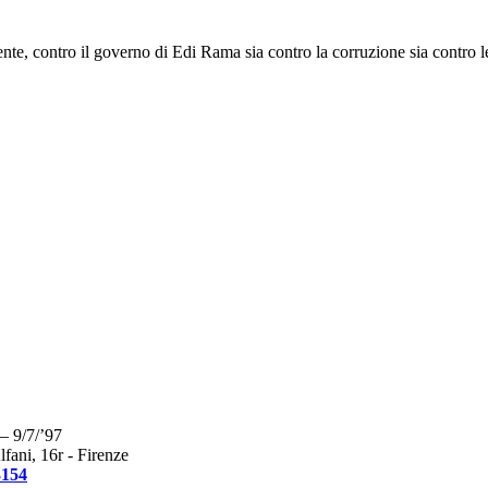
e, contro il governo di Edi Rama sia contro la corruzione sia contro le s
– 9/7/’97
fani, 16r - Firenze
3154