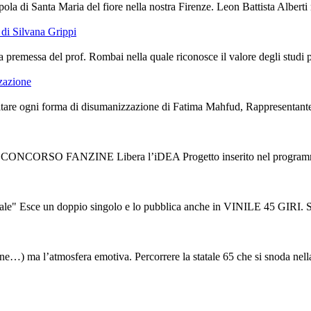
ola di Santa Maria del fiore nella nostra Firenze. Leon Battista Alberti 
di Silvana Grippi
premessa del prof. Rombai nella quale riconosce il valore degli studi port
zzazione
are ogni forma di disumanizzazione di Fatima Mahfud, Rappresentante de
V CONCORSO FANZINE Libera l’iDEA Progetto inserito nel programma d
ce un doppio singolo e lo pubblica anche in VINILE 45 GIRI. Sono “L
tudine…) ma l’atmosfera emotiva. Percorrere la statale 65 che si snoda nella