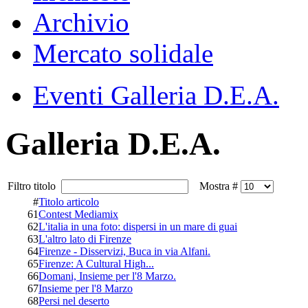
Archivio
Mercato solidale
Eventi Galleria D.E.A.
Galleria D.E.A.
Filtro titolo
Mostra #
#
Titolo articolo
61
Contest Mediamix
62
L'italia in una foto: dispersi in un mare di guai
63
L'altro lato di Firenze
64
Firenze - Disservizi, Buca in via Alfani.
65
Firenze: A Cultural High...
66
Domani, Insieme per l'8 Marzo.
67
Insieme per l'8 Marzo
68
Persi nel deserto