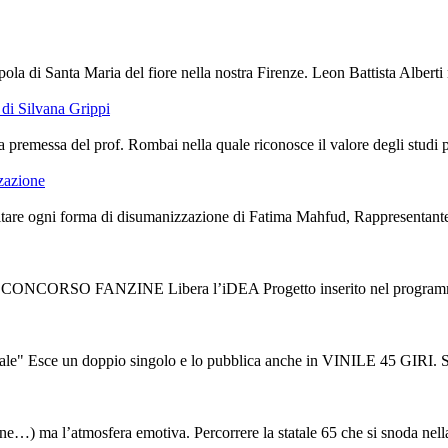
ola di Santa Maria del fiore nella nostra Firenze. Leon Battista Alberti 
di Silvana Grippi
premessa del prof. Rombai nella quale riconosce il valore degli studi port
zzazione
are ogni forma di disumanizzazione di Fatima Mahfud, Rappresentante de
V CONCORSO FANZINE Libera l’iDEA Progetto inserito nel programma d
ce un doppio singolo e lo pubblica anche in VINILE 45 GIRI. Sono “L
tudine…) ma l’atmosfera emotiva. Percorrere la statale 65 che si snoda nella