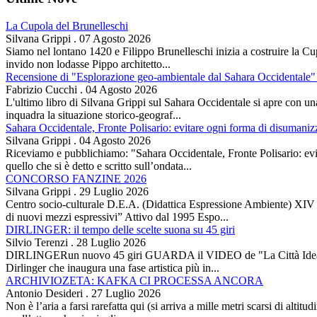
La Cupola del Brunelleschi
Silvana Grippi
.
07 Agosto 2026
Siamo nel lontano 1420 e Filippo Brunelleschi inizia a costruire la Cup
invido non lodasse Pippo architetto...
Recensione di "Esplorazione geo-ambientale dal Sahara Occidentale" 
Fabrizio Cucchi
.
04 Agosto 2026
L'ultimo libro di Silvana Grippi sul Sahara Occidentale si apre con una 
inquadra la situazione storico-geograf...
Sahara Occidentale, Fronte Polisario: evitare ogni forma di disumani
Silvana Grippi
.
04 Agosto 2026
Riceviamo e pubblichiamo: "Sahara Occidentale, Fronte Polisario: evit
quello che si è detto e scritto sull’ondata...
CONCORSO FANZINE 2026
Silvana Grippi
.
29 Luglio 2026
Centro socio-culturale D.E.A. (Didattica Espressione Ambiente) XI
di nuovi mezzi espressivi” Attivo dal 1995 Espo...
DIRLINGER: il tempo delle scelte suona su 45 giri
Silvio Terenzi
.
28 Luglio 2026
DIRLINGERun nuovo 45 giri GUARDA il VIDEO de "La Città Ideale" Es
Dirlinger che inaugura una fase artistica più in...
ARCHIVIOZETA: KAFKA CI PROCESSA ANCORA
Antonio Desideri
.
27 Luglio 2026
Non è l’aria a farsi rarefatta qui (si arriva a mille metri scarsi di alti