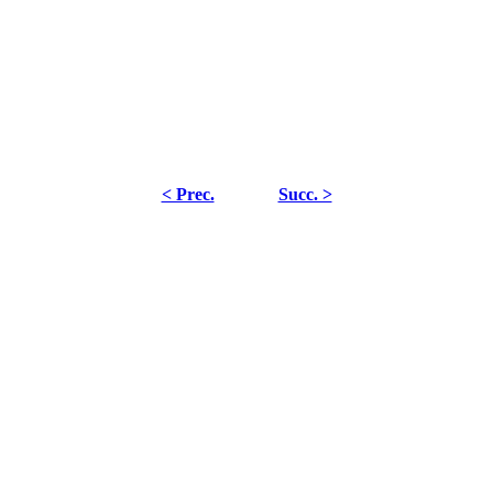
< Prec.
Succ. >