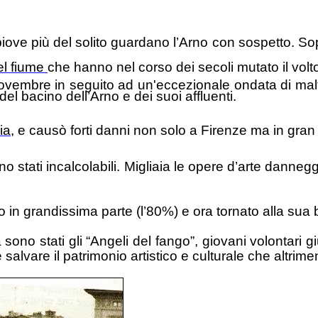
iove più del solito guardano l’Arno con sospetto. Sopr
el fiume
che hanno nel corso dei secoli mutato il volto
ovembre in seguito ad un'eccezionale ondata di malte
 del bacino dell’Arno e dei suoi affluenti.
lia
, e causò forti danni non solo a Firenze ma in gran 
o stati incalcolabili. Migliaia le opere d’arte dannegg
 in grandissima parte (l’80%) e ora tornato alla sua b
ono stati gli “Angeli del fango”, giovani volontari gi
salvare il patrimonio artistico e culturale che altrim