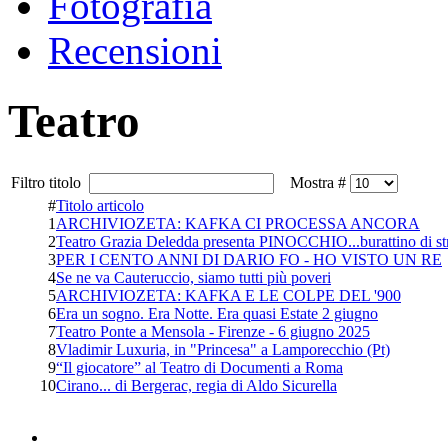
Fotografia
Recensioni
Teatro
Filtro titolo
Mostra #
#
Titolo articolo
1
ARCHIVIOZETA: KAFKA CI PROCESSA ANCORA
2
Teatro Grazia Deledda presenta PINOCCHIO...burattino di st
3
PER I CENTO ANNI DI DARIO FO - HO VISTO UN RE
4
Se ne va Cauteruccio, siamo tutti più poveri
5
ARCHIVIOZETA: KAFKA E LE COLPE DEL '900
6
Era un sogno. Era Notte. Era quasi Estate 2 giugno
7
Teatro Ponte a Mensola - Firenze - 6 giugno 2025
8
Vladimir Luxuria, in "Princesa" a Lamporecchio (Pt)
9
“Il giocatore” al Teatro di Documenti a Roma
10
Cirano... di Bergerac, regia di Aldo Sicurella