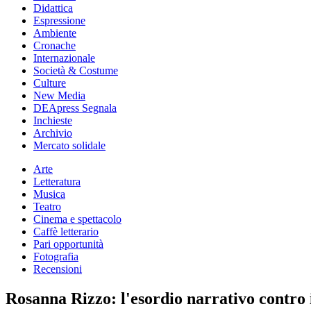
Didattica
Espressione
Ambiente
Cronache
Internazionale
Società & Costume
Culture
New Media
DEApress Segnala
Inchieste
Archivio
Mercato solidale
Arte
Letteratura
Musica
Teatro
Cinema e spettacolo
Caffè letterario
Pari opportunità
Fotografia
Recensioni
Rosanna Rizzo: l'esordio narrativo contro 