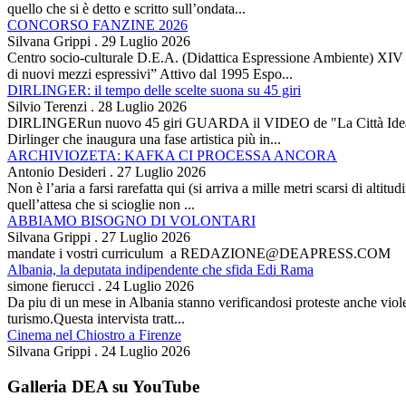
quello che si è detto e scritto sull’ondata...
CONCORSO FANZINE 2026
Silvana Grippi
.
29 Luglio 2026
Centro socio-culturale D.E.A. (Didattica Espressione Ambiente) XI
di nuovi mezzi espressivi” Attivo dal 1995 Espo...
DIRLINGER: il tempo delle scelte suona su 45 giri
Silvio Terenzi
.
28 Luglio 2026
DIRLINGERun nuovo 45 giri GUARDA il VIDEO de "La Città Ideale" Es
Dirlinger che inaugura una fase artistica più in...
ARCHIVIOZETA: KAFKA CI PROCESSA ANCORA
Antonio Desideri
.
27 Luglio 2026
Non è l’aria a farsi rarefatta qui (si arriva a mille metri scarsi di alti
quell’attesa che si scioglie non ...
ABBIAMO BISOGNO DI VOLONTARI
Silvana Grippi
.
27 Luglio 2026
mandate i vostri curriculum a REDAZIONE@DEAPRESS.COM
Albania, la deputata indipendente che sfida Edi Rama
simone fierucci
.
24 Luglio 2026
Da piu di un mese in Albania stanno verificandosi proteste anche violent
turismo.Questa intervista tratt...
Cinema nel Chiostro a Firenze
Silvana Grippi
.
24 Luglio 2026
Galleria DEA su YouTube