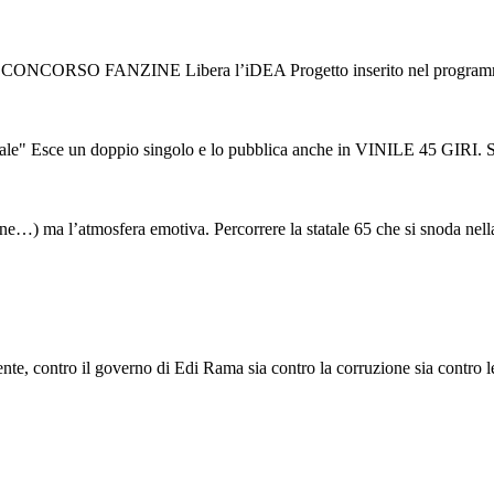
V CONCORSO FANZINE Libera l’iDEA Progetto inserito nel programma d
ce un doppio singolo e lo pubblica anche in VINILE 45 GIRI. Sono “L
tudine…) ma l’atmosfera emotiva. Percorrere la statale 65 che si snoda nella
e, contro il governo di Edi Rama sia contro la corruzione sia contro le s