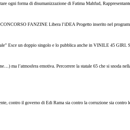
are ogni forma di disumanizzazione di Fatima Mahfud, Rappresentante de
V CONCORSO FANZINE Libera l’iDEA Progetto inserito nel programma d
ce un doppio singolo e lo pubblica anche in VINILE 45 GIRI. Sono “L
tudine…) ma l’atmosfera emotiva. Percorrere la statale 65 che si snoda nella
e, contro il governo di Edi Rama sia contro la corruzione sia contro le s