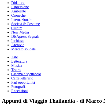
Didattica
Espressione
Ambiente
Cronache
Internazionale
Società & Costume
Culture
New Media
DEApress Segnala
Inchieste
Archivio
Mercato solidale
Arte
Letteratura
Musica
Teatro
Cinema e spettacolo
Caffè letterario
Pari opportunità
Fotografia
Recensioni
Appunti di Viaggio Thailandia - di Marco