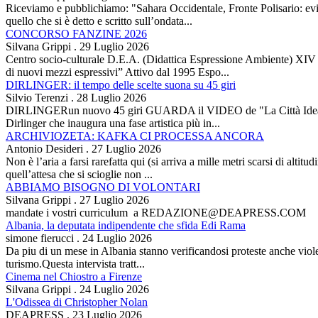
Riceviamo e pubblichiamo: "Sahara Occidentale, Fronte Polisario: evit
quello che si è detto e scritto sull’ondata...
CONCORSO FANZINE 2026
Silvana Grippi
.
29 Luglio 2026
Centro socio-culturale D.E.A. (Didattica Espressione Ambiente) XI
di nuovi mezzi espressivi” Attivo dal 1995 Espo...
DIRLINGER: il tempo delle scelte suona su 45 giri
Silvio Terenzi
.
28 Luglio 2026
DIRLINGERun nuovo 45 giri GUARDA il VIDEO de "La Città Ideale" Es
Dirlinger che inaugura una fase artistica più in...
ARCHIVIOZETA: KAFKA CI PROCESSA ANCORA
Antonio Desideri
.
27 Luglio 2026
Non è l’aria a farsi rarefatta qui (si arriva a mille metri scarsi di alti
quell’attesa che si scioglie non ...
ABBIAMO BISOGNO DI VOLONTARI
Silvana Grippi
.
27 Luglio 2026
mandate i vostri curriculum a REDAZIONE@DEAPRESS.COM
Albania, la deputata indipendente che sfida Edi Rama
simone fierucci
.
24 Luglio 2026
Da piu di un mese in Albania stanno verificandosi proteste anche violent
turismo.Questa intervista tratt...
Cinema nel Chiostro a Firenze
Silvana Grippi
.
24 Luglio 2026
L'Odissea di Christopher Nolan
DEAPRESS
.
23 Luglio 2026