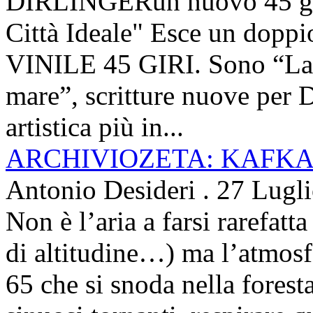
DIRLINGERun nuovo 45 g
Città Ideale" Esce un doppi
VINILE 45 GIRI. Sono “La ci
mare”, scritture nuove per 
artistica più in...
ARCHIVIOZETA: KAFKA
Antonio Desideri
.
27 Lugl
Non è l’aria a farsi rarefatta
di altitudine…) ma l’atmosfe
65 che si snoda nella foresta