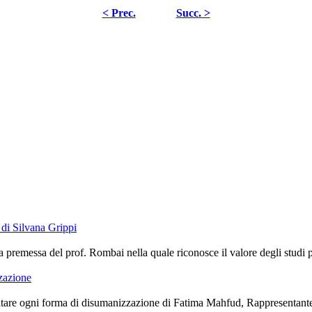
< Prec.
Succ. >
di Silvana Grippi
premessa del prof. Rombai nella quale riconosce il valore degli studi port
zzazione
are ogni forma di disumanizzazione di Fatima Mahfud, Rappresentante de