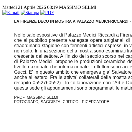
Martedì 21 Aprile 2026 08:19
MASSIMO SELMI
LA FIRENZE DECO IN MOSTRA A PALAZZO MEDICI-RICCARDI -
Nelle sale espositive di Palazzo Medici Riccardi a Firen
che al pubblico presenta variegate opere artigianali di 
straordinaria stagione con fermenti artistici espressi in 
non solo. In una sezione della mostra sono esaminati fra l
crescente del settore. All'inizio del secolo scorso nel ca
di Palazzo Medici, propone le produzioni ceramiche de
livello nazionale che internazionale. I riflettori sono ac
Gucci. E' in questo ambito che emergeva gia' Salvatore
anche all'estero. Fra le attivta' collaterali della mostra
recapito 0552760552). In collaborazione con "Art e Do
questa sede gli appuntamenti sono programmati le mattine
PROF. MASSIMO SELMI
FOTOGRAFO, SAGGISTA, CRITICO, RICERCATORE