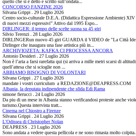
quello che si è detto e scritto sull’ondata...
CONCORSO FANZINE 2026
Silvana Grippi
.
29 Luglio 2026
Centro socio-culturale D.E.A. (Didattica Espressione Ambiente) XI
di nuovi mezzi espressivi” Attivo dal 1995 Espo...
DIRLINGER: il tempo delle scelte suona su 45 giri
Silvio Terenzi
.
28 Luglio 2026
DIRLINGERun nuovo 45 giri GUARDA il VIDEO de "La Città Ideale" Es
Dirlinger che inaugura una fase artistica più in...
ARCHIVIOZETA: KAFKA CI PROCESSA ANCORA
Antonio Desideri
.
27 Luglio 2026
Non è l’aria a farsi rarefatta qui (si arriva a mille metri scarsi di alti
quell’attesa che si scioglie non ...
ABBIAMO BISOGNO DI VOLONTARI
Silvana Grippi
.
27 Luglio 2026
mandate i vostri curriculum a REDAZIONE@DEAPRESS.COM
Albania, la deputata indipendente che sfida Edi Rama
simone fierucci
.
24 Luglio 2026
Da piu di un mese in Albania stanno verificandosi proteste anche violent
turismo.Questa intervista tratt...
Cinema nel Chiostro a Firenze
Silvana Grippi
.
24 Luglio 2026
L'Odissea di Christopher Nolan
DEAPRESS
.
23 Luglio 2026
Sono andata a vedere questa pellicola e ne sono rimasta molto colpit