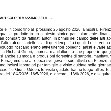
 A
RTICOLO DI MASSIMO SELMI -
ze e' in corso fino al prossimo 25 agosto 2026 la mostra Firenz
qualita' prodotte in un contesto storico particolarmente dinam
vari comparti da raffinati autori, in primis nel campo delle arti a
'altro alcuni cartellonisti di quei tempi, fra i quali Lucio Venna
poluogo toscano erano attivi ulteriori poliedrici artisti e varie 
lla Richard-Ginori, impresa manifatturiera che proprio in que
cesi anche su moda e produzioni fiorentine di sartorie, manifatt
 Ferragamo che all'epoca svolgeva le sue attività da Firenze 
 sono inclusi laboratori per famiglie e visite guidate nelle gior
ssier" e Giunti Odeon, le visite guidate hanno luogo all'ex T
 del 18/4/2026, 16/5/2026, e ancora il 13/6/ 2026, e a seguire 