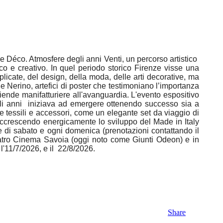
e Déco. Atmosfere degli anni Venti, un percorso artistico
ico e creativo. In quel periodo storico Firenze visse una
pplicate, del design, della moda, delle arti decorative, ma
 e Nerino, artefici di poster che testimoniano l’importanza
aziende manifatturiere all'avanguardia. L'evento espositivo
gli anni iniziava ad emergere ottenendo successo sia a
ure tessili e accessori, come un elegante set da viaggio di
accrescendo energicamente lo sviluppo del Made in Italy
nate di sabato e ogni domenica (prenotazioni contattando il
eatro Cinema Savoia (oggi noto come Giunti Odeon) e in
l'11/7/2026, e il 22/8/2026.
Share