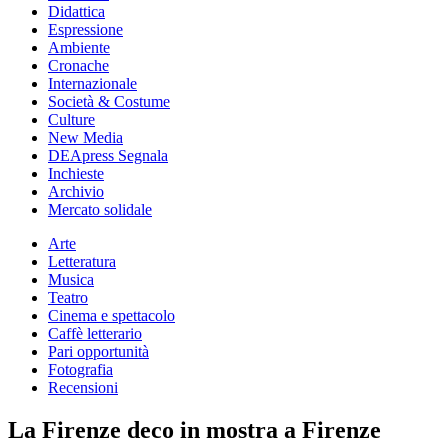
Didattica
Espressione
Ambiente
Cronache
Internazionale
Società & Costume
Culture
New Media
DEApress Segnala
Inchieste
Archivio
Mercato solidale
Arte
Letteratura
Musica
Teatro
Cinema e spettacolo
Caffè letterario
Pari opportunità
Fotografia
Recensioni
La Firenze deco in mostra a Firenze