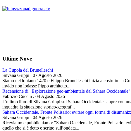
Ultime Nove
La Cupola del Brunelleschi
Silvana Grippi
.
07 Agosto 2026
Siamo nel lontano 1420 e Filippo Brunelleschi inizia a costruire la Cup
invido non lodasse Pippo architetto...
Recensione di "Esplorazione geo-ambientale dal Sahara Occidentale" 
Fabrizio Cucchi
.
04 Agosto 2026
L'ultimo libro di Silvana Grippi sul Sahara Occidentale si apre con una 
inquadra la situazione storico-geograf...
Sahara Occidentale, Fronte Polisario: evitare ogni forma di disumani
Silvana Grippi
.
04 Agosto 2026
Riceviamo e pubblichiamo: "Sahara Occidentale, Fronte Polisario: evit
quello che si è detto e scritto sull’ondata...