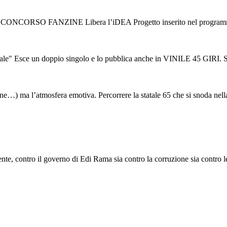
V CONCORSO FANZINE Libera l’iDEA Progetto inserito nel programma d
ce un doppio singolo e lo pubblica anche in VINILE 45 GIRI. Sono “L
tudine…) ma l’atmosfera emotiva. Percorrere la statale 65 che si snoda nella
e, contro il governo di Edi Rama sia contro la corruzione sia contro le s