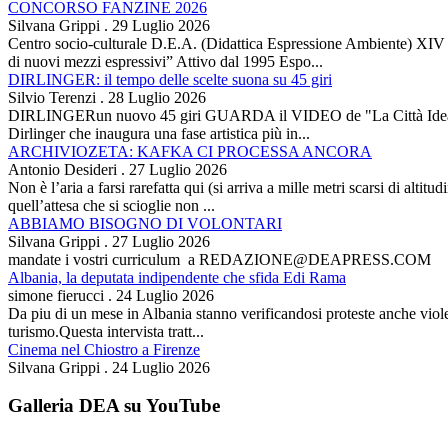
CONCORSO FANZINE 2026
Silvana Grippi
.
29 Luglio 2026
Centro socio-culturale D.E.A. (Didattica Espressione Ambiente) XI
di nuovi mezzi espressivi” Attivo dal 1995 Espo...
DIRLINGER: il tempo delle scelte suona su 45 giri
Silvio Terenzi
.
28 Luglio 2026
DIRLINGERun nuovo 45 giri GUARDA il VIDEO de "La Città Ideale" Es
Dirlinger che inaugura una fase artistica più in...
ARCHIVIOZETA: KAFKA CI PROCESSA ANCORA
Antonio Desideri
.
27 Luglio 2026
Non è l’aria a farsi rarefatta qui (si arriva a mille metri scarsi di alti
quell’attesa che si scioglie non ...
ABBIAMO BISOGNO DI VOLONTARI
Silvana Grippi
.
27 Luglio 2026
mandate i vostri curriculum a REDAZIONE@DEAPRESS.COM
Albania, la deputata indipendente che sfida Edi Rama
simone fierucci
.
24 Luglio 2026
Da piu di un mese in Albania stanno verificandosi proteste anche violent
turismo.Questa intervista tratt...
Cinema nel Chiostro a Firenze
Silvana Grippi
.
24 Luglio 2026
Galleria DEA su YouTube