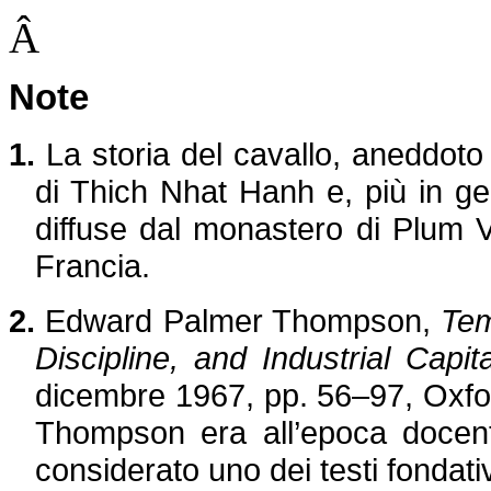
Â
Note
1.
La storia del cavallo, aneddoto t
di Thich Nhat Hanh e, più in gen
diffuse dal monastero di Plum V
Francia.
2.
Edward Palmer Thompson,
Tem
Discipline, and Industrial Capit
dicembre 1967, pp. 56–97, Oxford 
Thompson era all’epoca docente
considerato uno dei testi fondativ