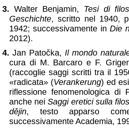
3.
Walter Benjamin,
Tesi di filo
Geschichte
, scritto nel 1940, 
1942; successivamente in
Die 
2012).
4.
Jan Patočka,
Il mondo natural
cura di M. Barcaro e F. Grigen
(raccoglie saggi scritti tra il 19
«radicata» (
Verankerung
) ed es
riflessione fenomenologica di
anche nei
Saggi eretici sulla filo
dějin
, testo apparso come
successivamente Academia, 1990;