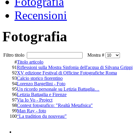
Fotografia
Recensioni
Fotografia
Filtro titolo
Mostra #
#
Titolo articolo
91
Riflessioni sulla Mostra Sinfonia dell'acqua di Silvana Grippi
92
XV edizione Festival di Officine Fotografiche Roma
93
Calcio storico fiorentino
94
Lorenzo Bargellini - Foto
95
Un ricordo personale su Letizia Battaglia…
96
Letizia Battaglia e Firenze
97
Via Io Vo - Project
98
Contest fotografico: "Realtà Metafisica"
99
Man Ray - foto
100
“La tradition du nouveau”