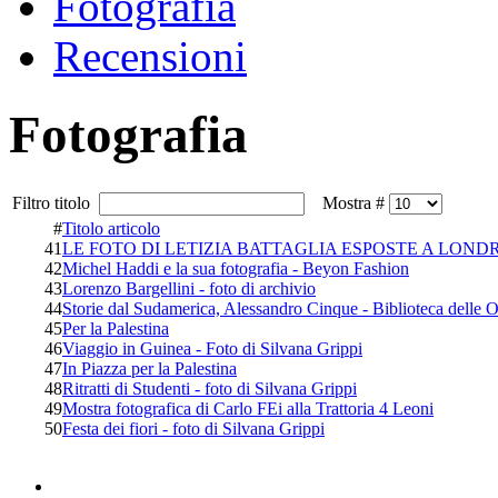
Fotografia
Recensioni
Fotografia
Filtro titolo
Mostra #
#
Titolo articolo
41
LE FOTO DI LETIZIA BATTAGLIA ESPOSTE A LOND
42
Michel Haddi e la sua fotografia - Beyon Fashion
43
Lorenzo Bargellini - foto di archivio
44
Storie dal Sudamerica, Alessandro Cinque - Biblioteca delle O
45
Per la Palestina
46
Viaggio in Guinea - Foto di Silvana Grippi
47
In Piazza per la Palestina
48
Ritratti di Studenti - foto di Silvana Grippi
49
Mostra fotografica di Carlo FEi alla Trattoria 4 Leoni
50
Festa dei fiori - foto di Silvana Grippi