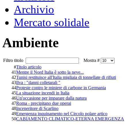
Archivio
Mercato solidale
Ambiente
Filtro titolo
Mostra #
#
Titolo articolo
41
Mentre il Nord Italia è sotto la neve...
42
Tunisi restituisce all'Italia migliaia di tonnellate di rifiuti
43
Ilva : "danni colletarali "
44
Proteste contro le miniere di carbone in Germania
45
La situazione incendi in Italia
46
Un'occasione per imparare dalla natura
47
Roma - precipitano due operai
48
Inceneritore di Scarlino
49
Emergenza inquinamento nel Circolo polare artico
50
CABIAMENTO CLIMATICO-ETERNA EMERGENZA