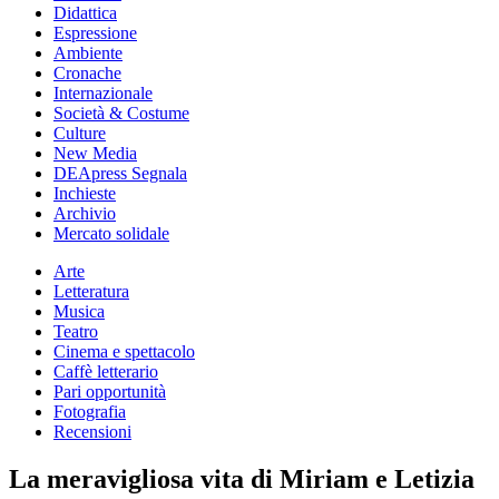
Didattica
Espressione
Ambiente
Cronache
Internazionale
Società & Costume
Culture
New Media
DEApress Segnala
Inchieste
Archivio
Mercato solidale
Arte
Letteratura
Musica
Teatro
Cinema e spettacolo
Caffè letterario
Pari opportunità
Fotografia
Recensioni
La meravigliosa vita di Miriam e Letizia