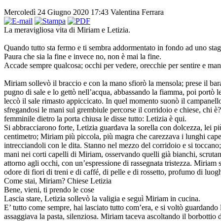
Mercoledì 24 Giugno 2020 17:43
Valentina Ferrara
La meravigliosa vita di Miriam e Letizia.
Quando tutto sta fermo e ti sembra addormentato in fondo ad uno stag
Paura che sia la fine e invece no, non è mai la fine.
Accade sempre qualcosa; occhi per vedere, orecchie per sentire e man
Miriam sollevò il braccio e con la mano sfiorò la mensola; prese il bar
pugno di sale e lo gettò nell’acqua, abbassando la fiamma, poi portò le
leccò il sale rimasto appiccicato. In quel momento suonò il campanello
sfregandosi le mani sul grembiule percorse il corridoio e chiese, chi 
femminile dietro la porta chiusa le disse tutto: Letizia è qui.
Si abbracciarono forte, Letizia guardava la sorella con dolcezza, lei pi
centimetro; Miriam più piccola, più magra che carezzava i lunghi capell
intrecciandoli con le dita. Stanno nel mezzo del corridoio e si toccano;
mani nei corti capelli di Miriam, osservando quelli già bianchi, scruta
attorno agli occhi, con un’espressione di rassegnata tristezza. Miriam s
odore di fiori di treni e di caffé, di pelle e di rossetto, profumo di lu
Come stai, Miriam? Chiese Letizia
Bene, vieni, ti prendo le cose
Lascia stare, Letizia sollevò la valigia e seguì Miriam in cucina.
E’ tutto come sempre, hai lasciato tutto com’era, e si voltò guardando 
assaggiava la pasta, silenziosa. Miriam taceva ascoltando il borbottio 