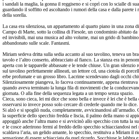
i sandali la maglia, la gonna il reggiseno e si coprì con lo scialle di su
guardando il soffitto ed ascoltando i rumori della casa e dalla parete i 
della sorella.
La casa era silenziosa, un appartamento al quarto piano in una zona d
Campo di Marte, sotto la collina di Fiesole, un condominio abitato da 
ed invisibili, mai una musica ad alto volume, mai un grido di bambino
abbandonato sulle scale. Fantasmi.
Miriam sedeva dritta sulla sedia accanto al suo tavolino, teneva un bra
tavolo e l’altro conserto, abbracciato al fianco. La stanza era in penomb
aperta con le tapparelle abbassate e le tende chiuse. Un gran silenzio r
sul tavolino perfettamente allineati, un lettore cd, una ciotola di porce
erbe profumate e un grosso libro. Lacrime scendevano dagli occhi chi
Silenziosamente piangeva, lo faceva continuamente, appena rientrava n
quando aveva terminato la lunga fila di movimenti che la conducevano 
giornata. O alla fine della sequenza legata a un tempo senza spazio.
Cieca, sono cieca, lei mi dice che sono bella e invece è lei che è bella
osservarsi io invece posso solo cercare di crederle quando me lo dice.
Si alzò e si spogliò nuda, completamente, avvicinandosi all’armadio.
la superficie dello specchio fredda e liscia, il palmo della mano si appi
appoggiò anche l’altra mano e si avvicinò allo specchio con tutta la s
e le cosce aderirono fermi al freddo dello specchio schiacciandosi nel ri
scaldava l’aria, un gelido amante, lo specchio, restituiva a Miriam il ri
sensazione di essere schiacciata da quel ricordo. Socchiuse le labbra e