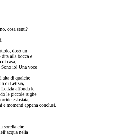
no, cosa senti?
i.
attolo, dosò un
 dita alla bocca e
 di casa,
è? Sono io! Una voce
ù alta di qualche
i di Letizia,
 Letizia affonda le
ndo le piccole rughe
orride estasiata,
oghi e momenti appena conclusi.
la sorella che
dell’acqua nella