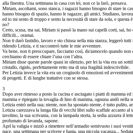
alla finestra. Una settimana in casa con lei, non ce la farò, pensava.
Miriam, ascoltami, sono stanca, i ragazzi hanno bisogno di stare in cas
hanno bisogno di spazio, hanno le ragazze, gli amici. Studiano, lavo
ed io mi sento di troppo e sento la necessità di stare da sola, e questa 
no?
Certo, scusa, ma sai, Miriam si passò la mano sui capelli corti, sai, ho 
difficili... oramai.
Non ti darò fastidio, lavoro e sto chiusa nella mia stanza, leggerò tutti i
ridendo Letizia, e ti racconterò tutte le mie avventure.
Va bene, non ti preoccupare, facciamo così, diciamocelo quando non 
cerchiamo di essere chiare l’una con l’altra.
Miriam disse queste parole quasi in silenzio, per lei la vita era un sottil
cristallo, rigido, perfettamente retto ma di una fragilità indescrivibile.
Per Letizia invece la vita era un crogiuolo di emozioni ed avvenimenti,
di progetti. E di lunghe trattative con se stessa.
3
Dopo aver rimesso a posto la cucina e asciugato i piatti di mamma ed i
mamma e ripiegato la tovaglia di lino di mamma, ognuna andò nella s
Letizia entrò nella sua; niente, non ha spostato niente, è tutto pulito, an
Letizia carezzava la lunga fila di vecchi libri sullo scaffale accanto al t
tavolino, la sua scrivania, con la lampada storta, la sedia azzurra il lett
profumato di lavanda, sapone.
Aprì la valigia e iniziò a rimettere nell’armadio semivuoto i suoi vesti
pace, una settimana per scrivere e basta, una piccola vacanza... Seduta s