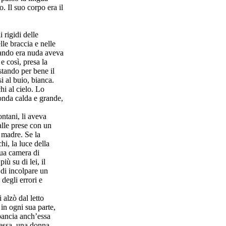
. Il suo corpo era il
 rigidi delle
lle braccia e nelle
uando era nuda aveva
 e così, presa la
ustando per bene il
i al buio, bianca.
hi al cielo. Lo
onda calda e grande,
ontani, li aveva
alle prese con un
a madre. Se la
i, la luce della
tua camera di
ù su di lei, il
 di incolpare un
 degli errori e
 alzò dal letto
in ogni sua parte,
a pancia anch’essa
tessa, una donna