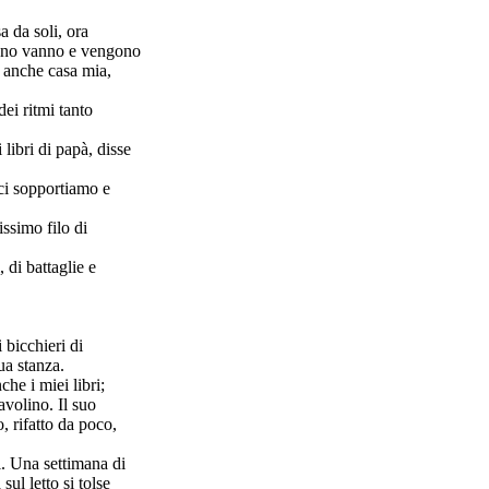
a da soli, ora
rano vanno e vengono
è anche casa mia,
dei ritmi tanto
 libri di papà, disse
ci sopportiamo e
issimo filo di
 di battaglie e
 bicchieri di
ua stanza.
che i miei libri;
avolino. Il suo
o, rifatto da poco,
ti. Una settimana di
ul letto si tolse