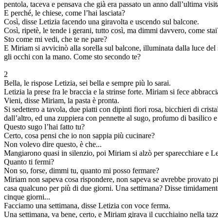
pentola, taceva e pensava che già era passato un anno dall’ultima visita
E perché, le chiese, come l’hai lasciata?
Così, disse Letizia facendo una giravolta e uscendo sul balcone.
Così, ripetè, le tende i gerani, tutto così, ma dimmi davvero, come stai
Sto come mi vedi, che te ne pare?
E Miriam si avvicinò alla sorella sul balcone, illuminata dalla luce del
gli occhi con la mano. Come sto secondo te?
2
Bella, le rispose Letizia, sei bella e sempre più lo sarai.
Letizia la prese fra le braccia e la strinse forte. Miriam si fece abbracci
Vieni, disse Miriam, la pasta è pronta.
Si sedettero a tavola, due piatti con dipinti fiori rosa, bicchieri di crist
dall’altro, ed una zuppiera con pennette al sugo, profumo di basilico e
Questo sugo l’hai fatto tu?
Certo, cosa pensi che io non sappia più cucinare?
Non volevo dire questo, è che...
Mangiarono quasi in silenzio, poi Miriam si alzò per sparecchiare e Let
Quanto ti fermi?
Non so, forse, dimmi tu, quanto mi posso fermare?
Miriam non sapeva cosa rispondere, non sapeva se avrebbe provato pi
casa qualcuno per più di due giorni. Una settimana? Disse timidament
cinque giorni...
Facciamo una settimana, disse Letizia con voce ferma.
Una settimana, va bene, certo, e Miriam girava il cucchiaino nella tazz