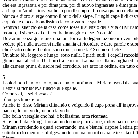
che era ingrassata e poi dimagrita, poi di nuovo ingrassata e dimagrita
a cinquant’anni si trovava bella più di sempre. La rosa quando nella n
bianca e d’oro si erge contro il buio della siepe. Lunghi capelli di cast
e qualche ciocca biondissima le coprivano le spalle.
Sentiva il silenzio della casa come fosse il silenzio della vita di Miriam
mondo, il silenzio di chi non ha immagine di sé. Non più.
Due anni senza guardare, una rara forma di degenerazione irreversibil
vedere più nulla trascorsi nella smania di ricordare e dare parole e su
che è solo colore. I colori sono muti, come fa? Si chiese Letizia.
Un abito blu leggero e lungo, sotto nulla. I piedi nudi, i capelli raccolt
gli occhiali al collo. Un libro tra le mani. La mano sulla maniglia ed 
alla camera prima di uscire nel corridoio, era tutto in ordine, era tutt
5
I colori non hanno suono, non hanno profumo... Miriam uscì dalla su
Letizia si richiudeva l’uscio alle spalle.
Come stai, ti sei riposata?
Sì un pochino, e tu?
Anche io, disse Miriam chinando e volgendo il capo presa all’improvv
panico, lei mi vede, io non la vedo.
Che bella vestaglia che hai, è bellissima, tutta ricamata.
Sì, è morbida e lunga fino ai piedi come piace a me, indovina di che co
Miriam sorridendo e quasi scherzando, ma è bianca! rispose Letizia 
sottobraccio mentre si dirigevano in cucina, no mia cara, è tessuta di f