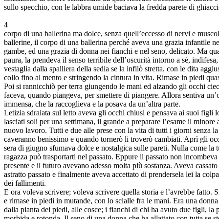
sullo specchio, con le labbra umide baciava la fredda parete di ghiaccio
4
corpo di una ballerina ma dolce, senza quell’eccesso di nervi e muscoli
ballerine, il corpo di una ballerina perché aveva una grazia infantile ne
gambe, ed una grazia di donna nei fianchi e nel seno, delicato. Ma q
paura, la prendeva il senso terribile dell’oscurità intorno a sé, indifesa,
vestaglia dalla spalliera della sedia se la infilò stretta, con le dita aggi
collo fino al mento e stringendo la cintura in vita. Rimase in piedi quas
Poi si rannicchiò per terra giungendo le mani ed alzando gli occhi ciec
faceva, quando piangeva, per smettere di piangere. Allora sentiva un’
immensa, che la raccoglieva e la posava da un’altra parte.
Letizia sdraiata sul letto aveva gli occhi chiusi e pensava ai suoi figli l
lasciati soli per una settimana, il grande a preparare l’esame il minore 
nuovo lavoro. Tutti e due alle prese con la vita di tutti i giorni senza l
caveranno benissimo e quando tornerò li troverò cambiati. Aprì gli occh
sera di giugno sfumava dolce e nostalgica sulle pareti. Nulla come la 
ragazza può trasportarti nel passato. Eppure il passato non incombeva pi
presente e il futuro avevano adesso molta più sostanza. Aveva cassato
astratto passato e finalmente aveva accettato di prendersela lei la colpa
dei fallimenti.
E ora voleva scrivere; voleva scrivere quella storia e l’avrebbe fatto. Si
e rimase in piedi in mutande, con lo scialle fra le mani. Era una donna 
dalla pianta dei piedi, alle cosce; i fianchi di chi ha avuto due figli, l
morbida e rotonda. Il seno di una donna che ha allattato con tutta se s