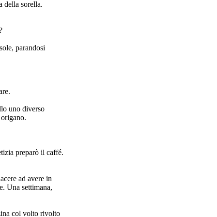
 della sorella.
?
 sole, parandosi
are.
allo uno diverso
 origano.
izia preparò il caffé.
acere ad avere in
e. Una settimana,
ina col volto rivolto