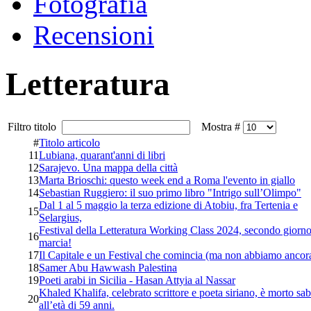
Fotografia
Recensioni
Letteratura
Filtro titolo
Mostra #
#
Titolo articolo
11
Lubiana, quarant'anni di libri
12
Sarajevo. Una mappa della città
13
Marta Brioschi: questo week end a Roma l'evento in giallo
14
Sebastian Ruggiero: il suo primo libro "Intrigo sull’Olimpo"
Dal 1 al 5 maggio la terza edizione di Atobiu, fra Tertenia e
15
Selargius,
Festival della Letteratura Working Class 2024, secondo giorno
16
marcia!
17
Il Capitale e un Festival che comincia (ma non abbiamo ancora
18
Samer Abu Hawwash Palestina
19
Poeti arabi in Sicilia - Hasan Attyia al Nassar
Khaled Khalifa, celebrato scrittore e poeta siriano, è morto sa
20
all’età di 59 anni.