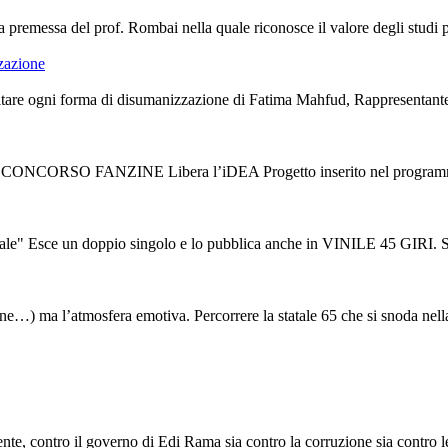
premessa del prof. Rombai nella quale riconosce il valore degli studi port
zzazione
are ogni forma di disumanizzazione di Fatima Mahfud, Rappresentante de
V CONCORSO FANZINE Libera l’iDEA Progetto inserito nel programma d
ce un doppio singolo e lo pubblica anche in VINILE 45 GIRI. Sono “L
tudine…) ma l’atmosfera emotiva. Percorrere la statale 65 che si snoda nella
e, contro il governo di Edi Rama sia contro la corruzione sia contro le s