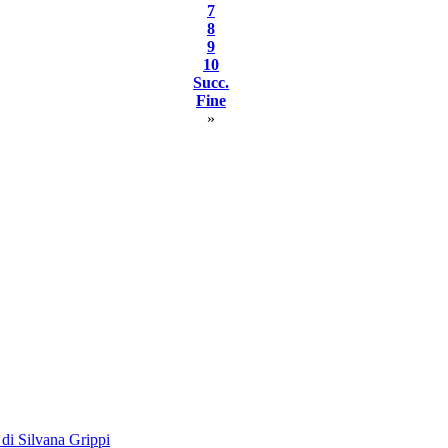
7
8
9
10
Succ.
Fine
»
di Silvana Grippi