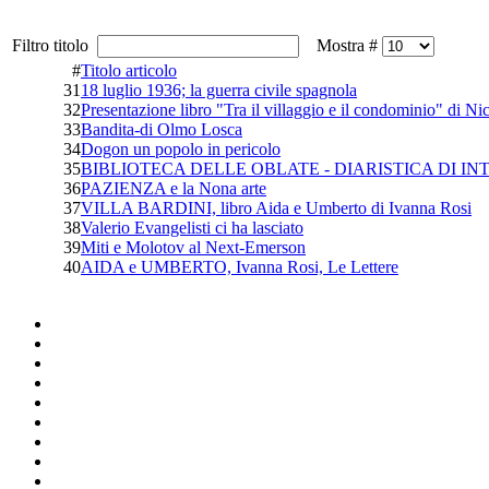
Filtro titolo
Mostra #
#
Titolo articolo
31
18 luglio 1936; la guerra civile spagnola
32
Presentazione libro "Tra il villaggio e il condominio" di Ni
33
Bandita-di Olmo Losca
34
Dogon un popolo in pericolo
35
BIBLIOTECA DELLE OBLATE - DIARISTICA DI INT
36
PAZIENZA e la Nona arte
37
VILLA BARDINI, libro Aida e Umberto di Ivanna Rosi
38
Valerio Evangelisti ci ha lasciato
39
Miti e Molotov al Next-Emerson
40
AIDA e UMBERTO, Ivanna Rosi, Le Lettere