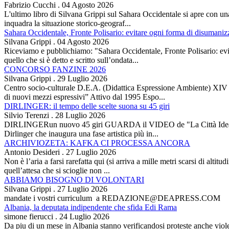
Fabrizio Cucchi
.
04 Agosto 2026
L'ultimo libro di Silvana Grippi sul Sahara Occidentale si apre con una 
inquadra la situazione storico-geograf...
Sahara Occidentale, Fronte Polisario: evitare ogni forma di disumani
Silvana Grippi
.
04 Agosto 2026
Riceviamo e pubblichiamo: "Sahara Occidentale, Fronte Polisario: evit
quello che si è detto e scritto sull’ondata...
CONCORSO FANZINE 2026
Silvana Grippi
.
29 Luglio 2026
Centro socio-culturale D.E.A. (Didattica Espressione Ambiente) XI
di nuovi mezzi espressivi” Attivo dal 1995 Espo...
DIRLINGER: il tempo delle scelte suona su 45 giri
Silvio Terenzi
.
28 Luglio 2026
DIRLINGERun nuovo 45 giri GUARDA il VIDEO de "La Città Ideale" Es
Dirlinger che inaugura una fase artistica più in...
ARCHIVIOZETA: KAFKA CI PROCESSA ANCORA
Antonio Desideri
.
27 Luglio 2026
Non è l’aria a farsi rarefatta qui (si arriva a mille metri scarsi di alti
quell’attesa che si scioglie non ...
ABBIAMO BISOGNO DI VOLONTARI
Silvana Grippi
.
27 Luglio 2026
mandate i vostri curriculum a REDAZIONE@DEAPRESS.COM
Albania, la deputata indipendente che sfida Edi Rama
simone fierucci
.
24 Luglio 2026
Da piu di un mese in Albania stanno verificandosi proteste anche violent